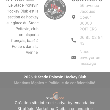
Le Stade Poitevin
56 avenue
Hockey Club est la
Jacques
section de hockey
Coeur
sur glace du Stade
86000
Poitevin, club
POITIERS
omnisports
06 85 02 84
français, basé à
43
Poitiers dans la
Nous
Vienne.
envoyer un
message
2026 © Stade Poitevin Hockey Club
Mentions légales
–
Politique de confidentialité
Création site internet : ariya by emandarine
Stratégie Marketing Digital : emandarine