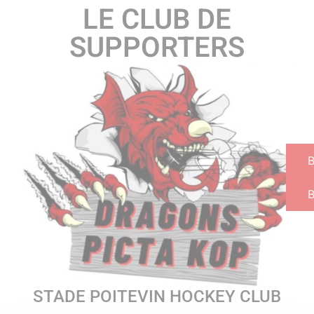
LE CLUB DE
SUPPORTERS
B
STADE POITEVIN HOCKEY CLUB