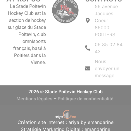
Le Stade Poitevin
56 avenue
Hockey Club est la
Jacques
section de hockey
Coeur
sur glace du Stade
86000
Poitevin, club
POITIERS
omnisports
06 85 02 84
français, basé à
43
Poitiers dans la
Nous
Vienne.
envoyer un
message
2026 © Stade Poitevin Hockey Club
Mentions légales
–
Politique de confidentialité
Création site internet : ariya by emandarine
Stratégie Marketing Digital : emandarine