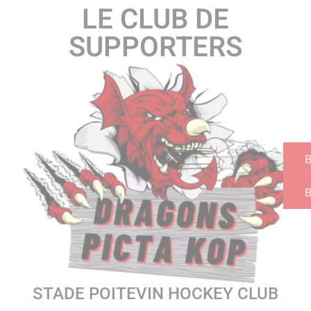
LE CLUB DE
SUPPORTERS
B
STADE POITEVIN HOCKEY CLUB