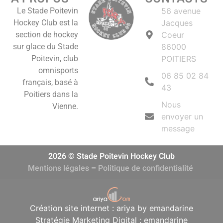
Le Stade Poitevin
56 avenue
Hockey Club est la
Jacques
section de hockey
Coeur
sur glace du Stade
86000
Poitevin, club
POITIERS
omnisports
06 85 02 84
français, basé à
43
Poitiers dans la
Nous
Vienne.
envoyer un
message
2026 © Stade Poitevin Hockey Club
Mentions légales
–
Politique de confidentialité
Création site internet : ariya by emandarine
Stratégie Marketing Digital : emandarine