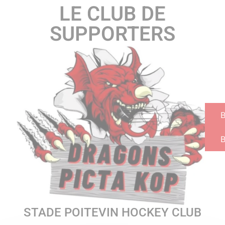
LE CLUB DE
SUPPORTERS
B
STADE POITEVIN HOCKEY CLUB