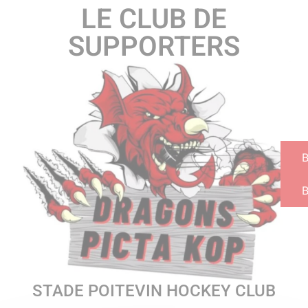
LE CLUB DE
SUPPORTERS
B
STADE POITEVIN HOCKEY CLUB