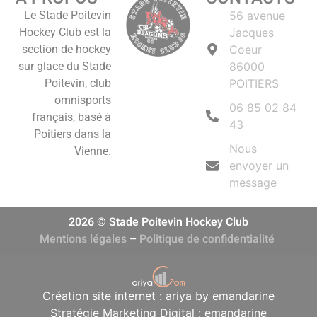
Le Stade Poitevin
56 avenue
Hockey Club est la
Jacques
section de hockey
Coeur
sur glace du Stade
86000
Poitevin, club
POITIERS
omnisports
06 85 02 84
français, basé à
43
Poitiers dans la
Nous
Vienne.
envoyer un
message
2026 © Stade Poitevin Hockey Club
Mentions légales
–
Politique de confidentialité
Création site internet : ariya by emandarine
Stratégie Marketing Digital : emandarine