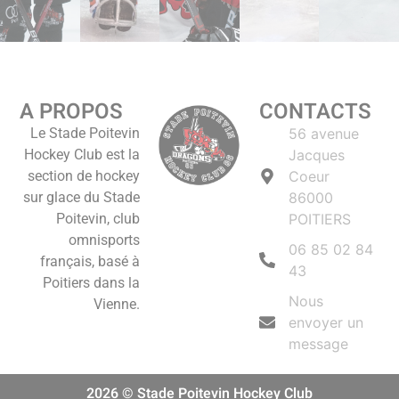
A PROPOS
CONTACTS
Le Stade Poitevin
56 avenue
Hockey Club est la
Jacques
section de hockey
Coeur
sur glace du Stade
86000
Poitevin, club
POITIERS
omnisports
06 85 02 84
français, basé à
43
Poitiers dans la
Nous
Vienne.
envoyer un
message
2026 © Stade Poitevin Hockey Club